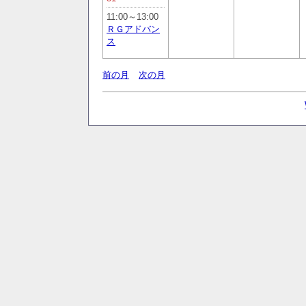
11:00～13:00
ＲＧアドバン
ス
前の月
次の月